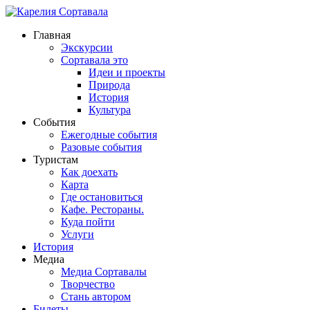
Главная
Экскурсии
Сортавала это
Идеи и проекты
Природа
История
Культура
События
Ежегодные события
Разовые события
Туристам
Как доехать
Карта
Где остановиться
Кафе. Рестораны.
Куда пойти
Услуги
История
Медиа
Медиа Сортавалы
Творчество
Стань автором
Билеты