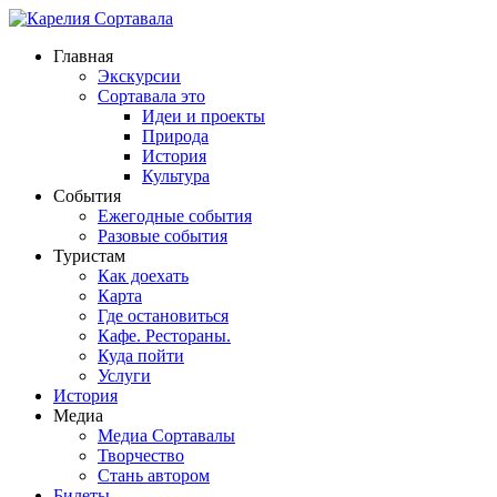
Главная
Экскурсии
Сортавала это
Идеи и проекты
Природа
История
Культура
События
Ежегодные события
Разовые события
Туристам
Как доехать
Карта
Где остановиться
Кафе. Рестораны.
Куда пойти
Услуги
История
Медиа
Медиа Сортавалы
Творчество
Стань автором
Билеты