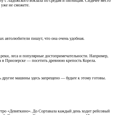
 с Ладожского вокзала по средам и пятницам. Сидячее место
 уже не сможете.
ах автолюбители пишут, что она очень удобная.
, реки, леса и популярные достопримечательности. Например,
 а в Приозерске — посетить древнюю крепость Корела.
ь другие машины здесь запрещено — будьте к этому готовы.
метро «Девяткино». До Сортавала каждый день ходит рейсовый