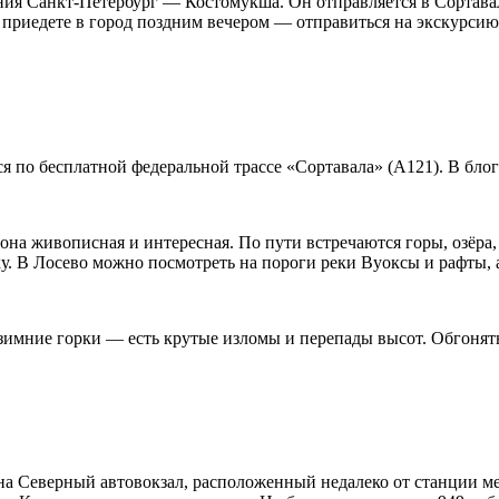
я Санкт-Петербург — Костомукша. Он отправляется в Сортавалу
о приедете в город поздним вечером — отправиться на экскурсию
 по бесплатной федеральной трассе «Сортавала» (А121). В блог
 она живописная и интересная. По пути встречаются горы, озёра
нку. В Лосево можно посмотреть на пороги реки Вуоксы и рафты,
 зимние горки — есть крутые изломы и перепады высот. Обгонят
ь на Северный автовокзал, расположенный недалеко от станции 