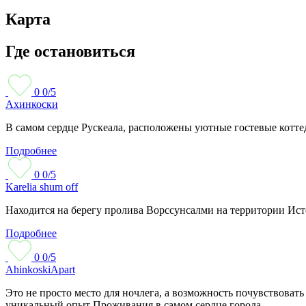
Карта
Где остановиться
0
0/5
Ахинкоски
В самом сердце Рускеала, расположены уютные гостевые котт
Подробнее
0
0/5
Karelia shum off
Находится на берегу пролива Ворссунсалми на территории Ист
Подробнее
0
0/5
AhinkoskiApart
Это не просто место для ночлега, а возможность почувствовать
уникальный опыт Проживания в самом сердце города.