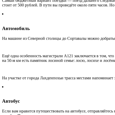
Самый бюджетный вариант поездки — поезд дальнего следовани
стоит от 500 рублей. В пути вы проведёте около пяти часов. Н
Автомобиль
На машине из Северной столицы до Сортавалы можно добраться
Ещё одна особенность магистрали А121 заключается в том, что
на 50-м км есть памятник лосиной семье: лосю, лосихе и лосё
На участке от города Лахденпохьи трасса местами напоминает
Автобус
Если вам нравится путешествовать на автобусе, отправляйтес