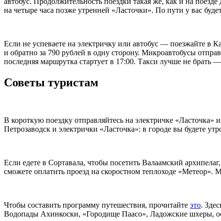
автобус. Продолжительность поездки такая же, как и на поезде
на четыре часа позже утренней «Ласточки». По пути у вас буде
Если не успеваете на электричку или автобус — поезжайте в 
и обратно за 790 рублей в одну сторону. Микроавтобусы отправ
последняя маршрутка стартует в 17:00. Такси лучше не брать —
Советы туристам
В короткую поездку отправляйтесь на электричке «Ласточка» 
Петрозаводск и электрички «Ласточка»: в городе вы будете ут
Если едете в Сортавала, чтобы посетить Валаамский архипела
сможете оплатить проезд на скоростном теплоходе «Метеор». М
Чтобы составить программу путешествия, прочитайте
это
. Зде
Водопады Ахинкоски, «Городище Паасо», Ладожские шхеры, ос