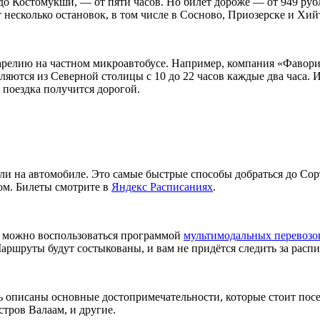
 до Костомукши, — от пяти часов. Но билет дороже — от 949 руб
т несколько остановок, в том числе в Сосново, Приозерске и Хий
Карелию на частном микроавтобусе. Например, компания «Фавори
ляются из Северной столицы с 10 до 22 часов каждые два часа. И
 поездка получится дорогой.
или на автомобиле. Это самые быстрые способы добраться до Со
ром. Билеты смотрите в
Яндекс Расписаниях
.
г, можно воспользоваться программой
мультимодальных перевоз
аршруты будут состыкованы, и вам не придётся следить за расп
сь описаны основные достопримечательности, которые стоит посет
тров Валаам, и другие.