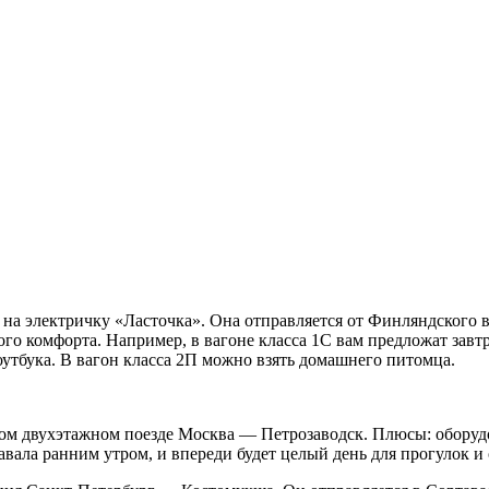
на электричку «Ласточка». Она отправляется от Финляндского во
го комфорта. Например, в вагоне класса 1С вам предложат завт
оутбука. В вагон класса 2П можно взять домашнего питомца.
ом двухэтажном поезде Москва — Петрозаводск. Плюсы: оборудов
авала ранним утром, и впереди будет целый день для прогулок и