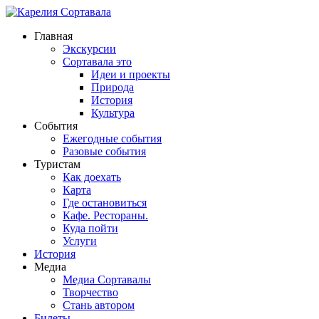
Главная
Экскурсии
Сортавала это
Идеи и проекты
Природа
История
Культура
События
Ежегодные события
Разовые события
Туристам
Как доехать
Карта
Где остановиться
Кафе. Рестораны.
Куда пойти
Услуги
История
Медиа
Медиа Сортавалы
Творчество
Стань автором
Билеты