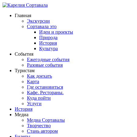
Главная
Экскурсии
Сортавала это
Идеи и проекты
Природа
История
Культура
События
Ежегодные события
Разовые события
Туристам
Как доехать
Карта
Где остановиться
Кафе. Рестораны.
Куда пойти
Услуги
История
Медиа
Медиа Сортавалы
Творчество
Стань автором
Билеты